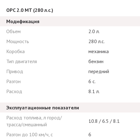
OPC 2.0 MT (280 л.с.)
Модификация
Объем
2.0 л.
Мощность
280 л.с.
Коробка
механика
Тип двигателя
бензин
Привод
передний
Разгон
6 с.
Расход
8.1 л.
Эксплуатационные показатели
Расход топлива, л город/
10.8 / 6.5 / 8.1
трасса/смешанный
Разгон до 100 км/ч, с
6