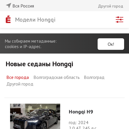
Вся Россия
Другой город
Модели Hongqi
Мы собираем метаданные:
Ок!
cookies и IP-адрес.
Новые седаны Hongqi
Все города
Волгоградская область
Волгоград
Другой город
Hongqi H9
год: 2024
2.0 АТ 245 л.с.