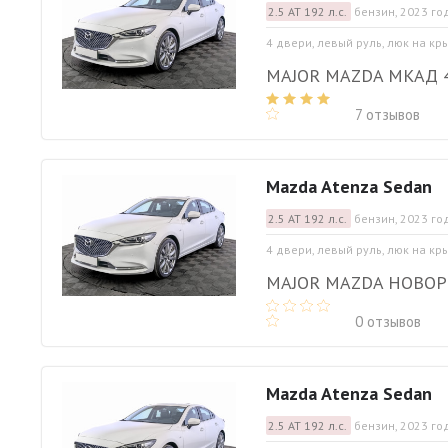
2.5 АТ 192 л.с.
бензин, 2023 го
4 двери, левый руль, люк на кр
MAJOR MAZDA МКАД 
7 отзывов
Mazda Atenza Sedan
2.5 АТ 192 л.с.
бензин, 2023 го
4 двери, левый руль, люк на кр
MAJOR MAZDA НОВО
0 отзывов
Mazda Atenza Sedan
2.5 АТ 192 л.с.
бензин, 2023 го