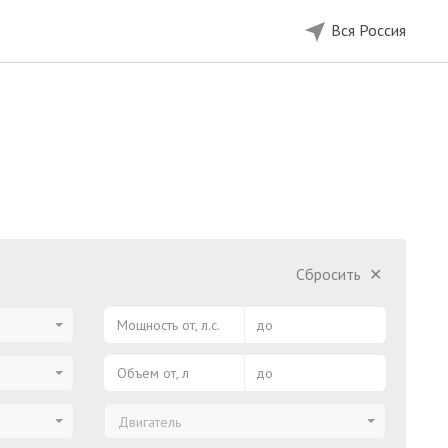
Вся Россия
Сбросить
✕
Мощность от, л.с.
до
Объем от, л
до
Двигатель