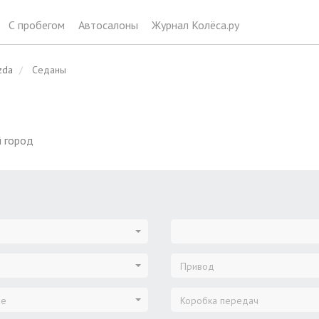
С пробегом
Автосалоны
Журнал Колёса.ру
zda
Седаны
 город
Привод
ие
Коробка передач