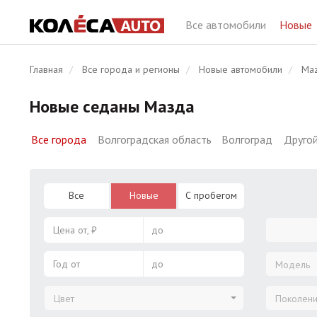
Все автомобили
Новые
Главная
Все города и регионы
Новые автомобили
Ma
Новые седаны Мазда
Все города
Волгоградская область
Волгоград
Другой
Все
Новые
С пробегом
Цена от, ₽
до
Год от
до
Модель
Цвет
Поколен