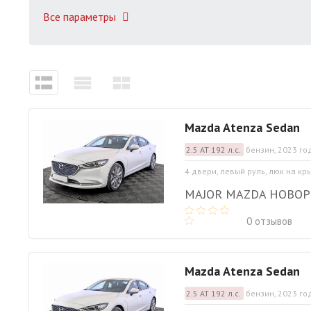
Все параметры
Mazda Atenza Sedan
2.5 АТ 192 л.с.
бензин, 2023 го
4 двери, левый руль, люк на кр
MAJOR MAZDA НОВО
0 отзывов
Mazda Atenza Sedan
2.5 АТ 192 л.с.
бензин, 2023 го