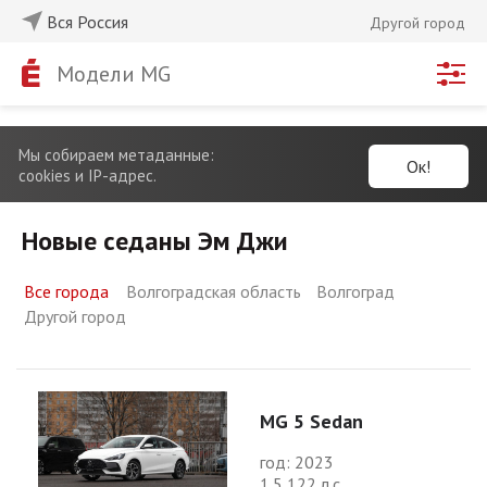
Вся Россия
Другой город
Модели MG
Мы собираем метаданные:
Ок!
cookies и IP-адрес.
Новые седаны Эм Джи
Все города
Волгоградская область
Волгоград
Другой город
MG 5 Sedan
год: 2023
1.5 122 л.с.