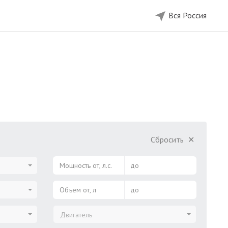
Вся Россия
Сбросить
✕
Мощность от, л.с.
до
Объем от, л
до
Двигатель