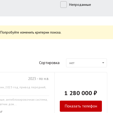
Непроданные
Попробуйте изменить критерии поиска.
Сортировка
нет
2023 - по н.в.
ин, 2023 год, привод передний,
1 280 000 ₽
ыше, антиблокировочная система,
атчик дож...
Показать телефон
Г