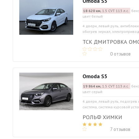
Omoda S5
18 620 км,
1.5 CVT 113 л.с.
бенз
цвет белый
4 двери, левый руль, антиблоки
обогрев зеркал, электропривод 
ТСК ДМИТРОВКА ОМ
0 отзывов
Omoda S5
19 864 км,
1.5 CVT 113 л.с.
бенз
цвет серый
4 двери, левый руль, подогрев
система, система курсовой устой
РОЛЬФ ХИМКИ
7 отзывов