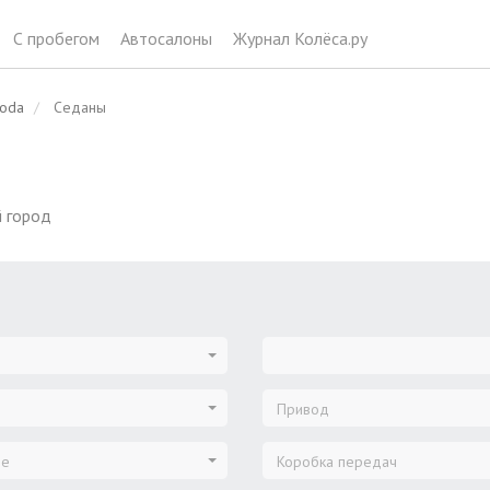
С пробегом
Автосалоны
Журнал Колёса.ру
oda
Седаны
 город
Привод
ие
Коробка передач