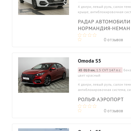
4 двери, левый руль, салон тем
крыше, антиблокировочная систе
РАДАР АВТОМОБИЛИ
НОРМАНДИЯ-НЕМАН
0 отзывов
Omoda S5
45 010 км,
1.5 CVT 147 л.с.
бенз
цвет красный
4 двери, левый руль, салон тем
антиблокировочная система, си
РОЛЬФ АЭРОПОРТ
0 отзывов