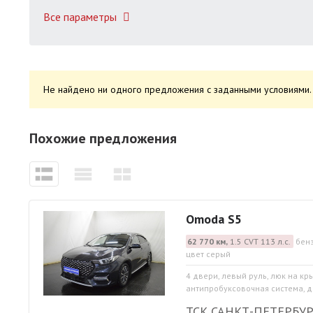
Все параметры
Не найдено ни одного предложения с заданными условиями. 
Похожие предложения
Omoda S5
62 770 км,
1.5 CVT 113 л.с.
бенз
цвет серый
4 двери, левый руль, люк на кр
антипробуксовочная система, д
ТСК САНКТ-ПЕТЕРБУР