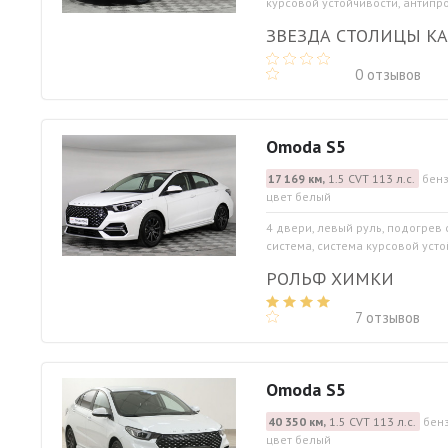
курсовой устойчивости, антипро
ЗВЕЗДА СТОЛИЦЫ К
0 отзывов
Omoda S5
17 169 км,
1.5 CVT 113 л.с.
бенз
цвет белый
4 двери, левый руль, подогрев
система, система курсовой устой
РОЛЬФ ХИМКИ
7 отзывов
Omoda S5
40 350 км,
1.5 CVT 113 л.с.
бенз
цвет белый