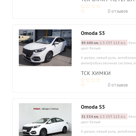
0 отзывов
Omoda S5
89 600 км,
1.5 CVT 113 л.с.
бенз
цвет белый
4 двери, левый руль, антиблок
антипробуксовочная система, об
ТСК ХИМКИ
0 отзывов
Omoda S5
31 534 км,
1.5 CVT 113 л.с.
бенз
цвет белый
4 двери, левый руль, антиблок