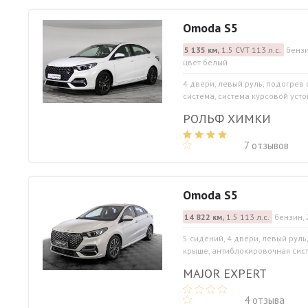
Omoda S5
5 135 км,
1.5 CVT 113 л.с.
бензи
цвет белый
4 двери, левый руль, подогрев
система, система курсовой устой
РОЛЬФ ХИМКИ
7 отзывов
Omoda S5
14 822 км,
1.5 113 л.с.
бензин, 
5 сидений, 4 двери, левый руль
крыше, антиблокировочная систе
MAJOR EXPERT
4 отзыва