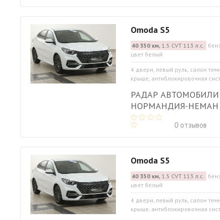
Omoda S5
40 350 км,
1.5 CVT 113 л.с.
бенз
цвет белый
4 двери, левый руль, салон тем
крыше, антиблокировочная систе
РАДАР АВТОМОБИЛИ
НОРМАНДИЯ-НЕМАН
0 отзывов
Omoda S5
40 350 км,
1.5 CVT 113 л.с.
бенз
цвет белый
4 двери, левый руль, салон тем
крыше, антиблокировочная систе