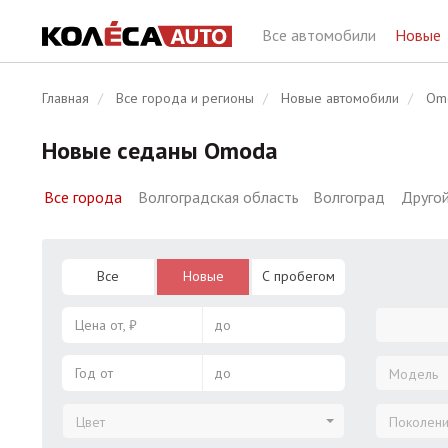
Все автомобили
Новые
Главная
Все города и регионы
Новые автомобили
Om
Новые седаны Omoda
Все города
Волгоградская область
Волгоград
Другой
Все
Новые
С пробегом
Цена от, ₽
до
Год от
до
Модель
Цвет
Поколен