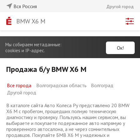
Вся Россия
Другой город
BMW X6 M
Мы собираем метаданные:
Ок!
cookies и IP-адрес.
Продажа б/у BMW X6 M
Все города
Волгоградская область
Волгоград
Другой город
В каталоге сайта Авто Колеса Ру представлено 20 BMW
X6 M с пробегом, прошедших полную техническую
диагностику и проверку. Пользуясь нашим сервисом, вы
выбираете и покупаете подержанное авто напрямую у
проверенного автосалона, а не через сомнительных
продавцов. Покупайте БМВ Х6 М у надежных и