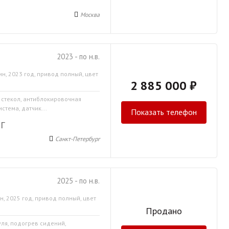
Москва
2023 - по н.в.
н, 2023 год, привод полный, цвет
2 885 000 ₽
а стекол, антиблокировочная
стема, датчик...
Показать телефон
Г
Санкт-Петербург
2025 - по н.в.
н, 2025 год, привод полный, цвет
Продано
уля, подогрев сидений,