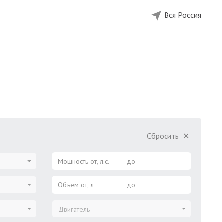
Вся Россия
Сбросить
✕
Мощность от, л.с.
до
Объем от, л
до
Двигатель