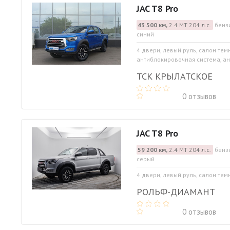
JAC T8 Pro
43 500 км,
2.4 МТ 204 л.с.
бензи
синий
4 двери, левый руль, салон тем
антиблокировочная система, ан
ТСК КРЫЛАТСКОЕ
0 отзывов
JAC T8 Pro
59 200 км,
2.4 МТ 204 л.с.
бензи
серый
4 двери, левый руль, салон те
РОЛЬФ-ДИАМАНТ
0 отзывов