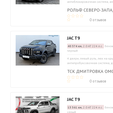
антиблокировочная система, ан
РОЛЬФ СЕВЕРО-ЗАП
0 отзывов
JAC T9
40 374 км,
2.0 АТ 224 л.с.
бензи
черный
4 двери, левый руль, люк на кр
антипробуксовочная система, д
ТСК ДМИТРОВКА ОМ
0 отзывов
JAC T9
13 561 км,
2.0 АТ 224 л.с.
бензи
серый