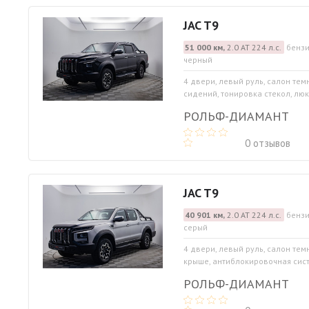
JAC T9
51 000 км,
2.0 АТ 224 л.с.
бензи
черный
4 двери, левый руль, салон тем
сидений, тонировка стекол, люк 
РОЛЬФ-ДИАМАНТ
0 отзывов
JAC T9
40 901 км,
2.0 АТ 224 л.с.
бензи
серый
4 двери, левый руль, салон тем
крыше, антиблокировочная систе
РОЛЬФ-ДИАМАНТ