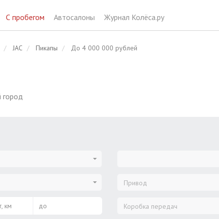
С пробегом
Автосалоны
Журнал Колёса.ру
JAC
Пикапы
До 4 000 000 рублей
 город
Привод
, км
до
Коробка передач