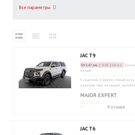
Все параметры
JAC T9
39 147 км,
2.0 АТ 224 л.с.
бензи
белый
5 сидений, 4 двери, левый руль
сидений, люк на крыше, антибло
MAJOR EXPERT
4 отзыва
JAC T6