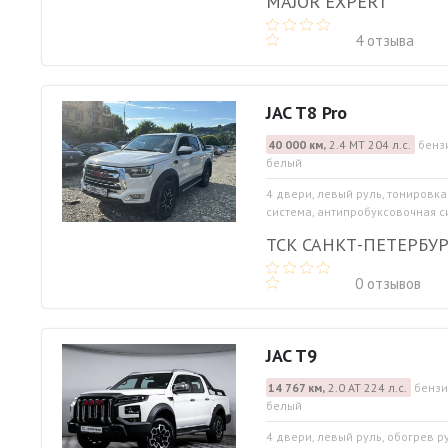
MAJOR EXPERT
4 отзыва
JAC T8 Pro
40 000 км,
2.4 МТ 204 л.с.
бензи
белый
4 двери, левый руль, тонировк
система, антипробуксовочная си
ТСК САНКТ-ПЕТЕРБУР
0 отзывов
JAC T9
14 767 км,
2.0 АТ 224 л.с.
бензи
белый
4 двери, левый руль, обогрев р