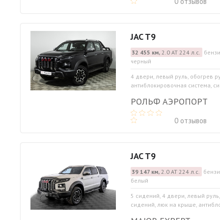
0 отзывов
JAC T9
32 455 км,
2.0 АТ 224 л.с.
бензи
черный
4 двери, левый руль, обогрев р
антиблокировочная система, си
РОЛЬФ АЭРОПОРТ
0 отзывов
JAC T9
39 147 км,
2.0 АТ 224 л.с.
бензи
белый
5 сидений, 4 двери, левый руль
сидений, люк на крыше, антибло