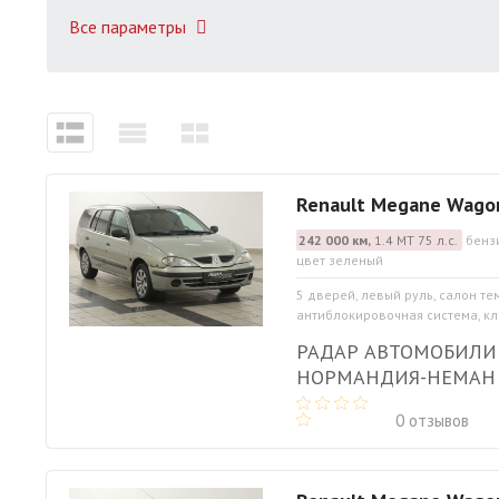
Все параметры
Renault Megane Wago
242 000 км,
1.4 МТ 75 л.с.
бенз
цвет зеленый
5 дверей, левый руль, салон те
антиблокировочная система, кли
РАДАР АВТОМОБИЛИ
НОРМАНДИЯ-НЕМАН
0 отзывов