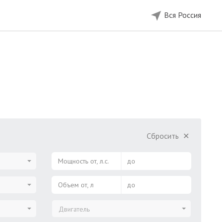
Вся Россия
Сбросить
✕
Мощность от, л.с.
до
Объем от, л
до
Двигатель