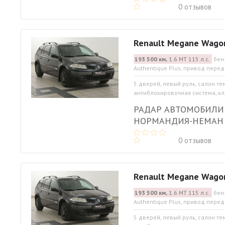
0 отзывов
Renault Megane Wago
193 500 км,
1.6 МТ 115 л.с.
бен
Authentique Plus, привод перед
5 дверей, левый руль, салон те
антиблокировочная система, кли
РАДАР АВТОМОБИЛИ
НОРМАНДИЯ-НЕМАН
0 отзывов
Renault Megane Wago
193 500 км,
1.6 МТ 115 л.с.
бен
Authentique Plus, привод перед
5 дверей, левый руль, салон те