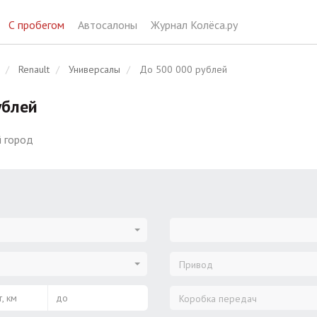
С пробегом
Автосалоны
Журнал Колёса.ру
Renault
Универсалы
До 500 000 рублей
ублей
 город
Привод
, км
до
Коробка передач