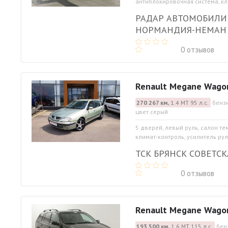
антиблокировочная система, кли
РАДАР АВТОМОБИЛИ
НОРМАНДИЯ-НЕМАН
0 отзывов
Renault Megane Wago
270 267 км,
1.4 МТ 95 л.с.
бензи
цвет серый
5 дверей, левый руль, салон т
климат-контроль, усилитель руля
ТСК БРЯНСК СОВЕТСК
0 отзывов
Renault Megane Wago
193 500 км,
1.6 МТ 115 л.с.
бен