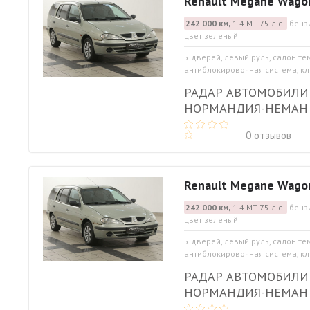
Renault Megane Wago
242 000 км,
1.4 МТ 75 л.с.
бенз
цвет зеленый
5 дверей, левый руль, салон те
антиблокировочная система, кли
РАДАР АВТОМОБИЛИ
НОРМАНДИЯ-НЕМАН
0 отзывов
Renault Megane Wago
242 000 км,
1.4 МТ 75 л.с.
бенз
цвет зеленый
5 дверей, левый руль, салон те
антиблокировочная система, кли
РАДАР АВТОМОБИЛИ
НОРМАНДИЯ-НЕМАН