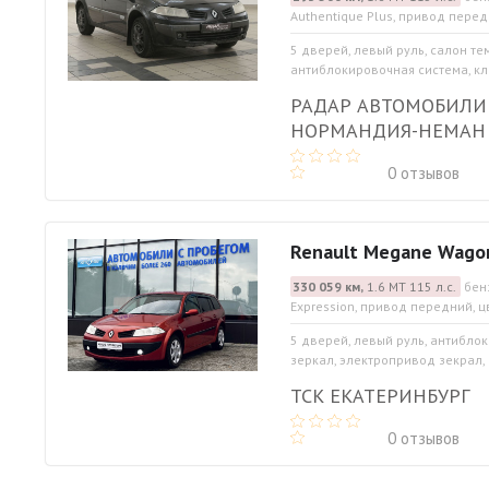
Authentique Plus, привод перед
5 дверей, левый руль, салон те
антиблокировочная система, кли
РАДАР АВТОМОБИЛИ
НОРМАНДИЯ-НЕМАН
0 отзывов
Renault Megane Wago
330 059 км,
1.6 МТ 115 л.с.
бен
Expression, привод передний, 
5 дверей, левый руль, антибло
зеркал, электропривод зекрал, 
ТСК ЕКАТЕРИНБУРГ
0 отзывов