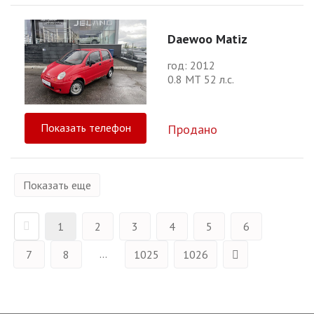
Daewoo Matiz
год: 2012
0.8 МТ 52 л.с.
Показать телефон
Продано
Показать еще
1
2
3
4
5
6
...
7
8
1025
1026