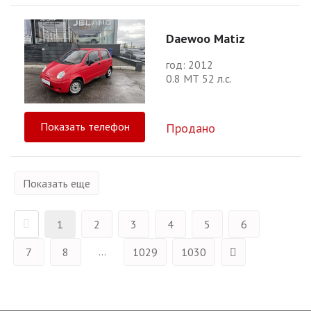
Daewoo Matiz
год: 2012
0.8 МТ 52 л.с.
Показать телефон
Продано
Показать еще
1
2
3
4
5
6
...
7
8
1029
1030