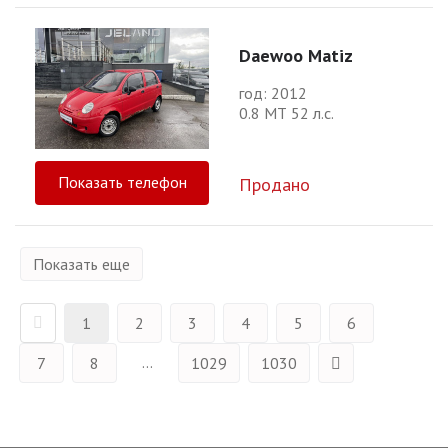
Daewoo Matiz
год: 2012
0.8 МТ 52 л.с.
Показать телефон
Продано
Показать еще
1
2
3
4
5
6
...
7
8
1029
1030